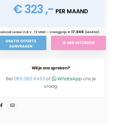
€ 323 ,-
PER MAAND
17.345
nancial Lease O.B.V.
72 MND
- Vraagprijs €
(MARGE)
GRATIS OFFERTE
IK HEB INTERESSE
AANVRAGEN
Wil je ons spreken?
Bel
085 080 6453
of
WhatsApp
ons je
vraag.