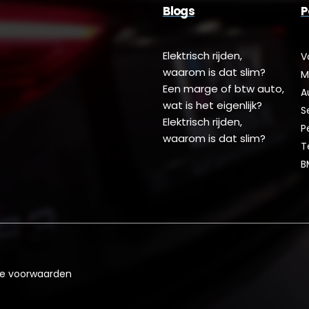
Blogs
P
Elektrisch rijden,
V
waarom is dat slim?
M
Een marge of btw auto,
A
wat is het eigenlijk?
S
Elektrisch rijden,
P
waarom is dat slim?
T
B
e voorwaarden