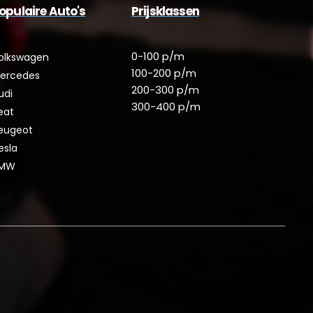
opulaire Auto's
Prijsklassen
0-100 p/m
olkswagen
100-200 p/m
ercedes
200-300 p/m
udi
300-400 p/m
eat
eugeot
esla
MW