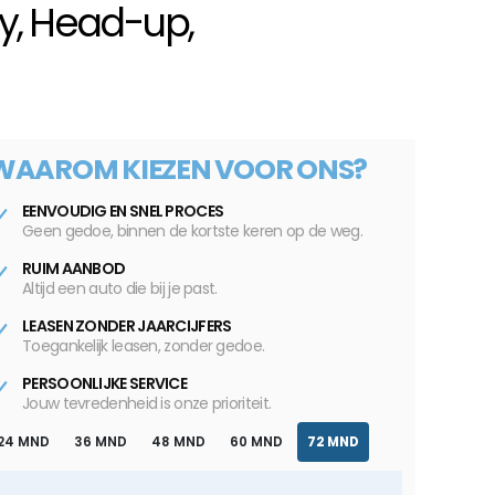
ay, Head-up,
WAAROM KIEZEN VOOR ONS?
EENVOUDIG EN SNEL PROCES
Geen gedoe, binnen de kortste keren op de weg.
RUIM AANBOD
Altijd een auto die bij je past.
LEASEN ZONDER JAARCIJFERS
Toegankelijk leasen, zonder gedoe.
PERSOONLIJKE SERVICE
Jouw tevredenheid is onze prioriteit.
24 MND
36 MND
48 MND
60 MND
72 MND