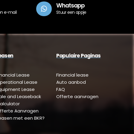
Whatsapp
en e-mail
Stuur een appje
easen
Populaire Paginas
inancial Lease
Financial lease
perational Lease
Auto aanbod
quipment Lease
FAQ
ale and Leaseback
Offerte aanvragen
alculator
fferte Aanvragen
easen met een BKR?