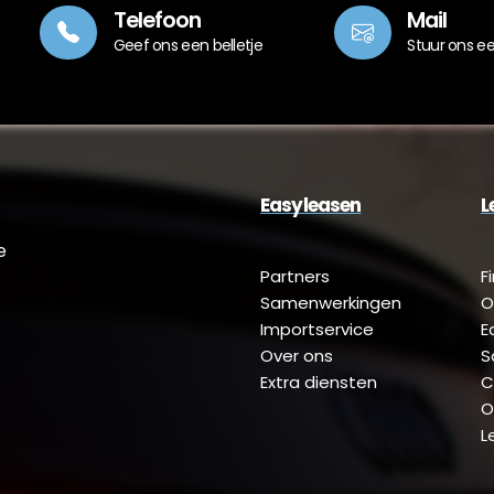
Telefoon
Mail
Geef ons een belletje
Stuur ons e
Easyleasen
L
e
Partners
F
Samenwerkingen
O
Importservice
E
Over ons
S
Extra diensten
C
O
L