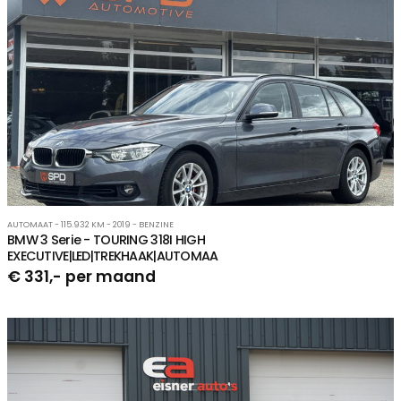
AUTOMAAT - 115.932 KM - 2019 - BENZINE
BMW 3 Serie - TOURING 318I HIGH
EXECUTIVE|LED|TREKHAAK|AUTOMAA
€ 331,- per maand