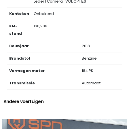
Leder l Camera l VOL OPTIES
Kenteken
Onbekend
KM-
136,906
stand
Bouwjaar
2018
Brandstof
Benzine
Vermogen motor
184 PK
Transmissie
Automaat
Andere voertuigen