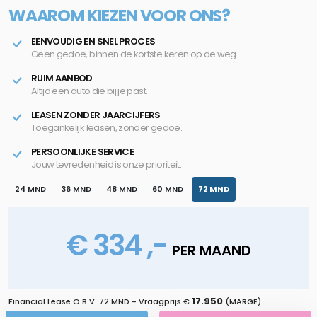
WAAROM KIEZEN VOOR ONS?
EENVOUDIG EN SNEL PROCES
Geen gedoe, binnen de kortste keren op de weg.
RUIM AANBOD
Altijd een auto die bij je past.
LEASEN ZONDER JAARCIJFERS
Toegankelijk leasen, zonder gedoe.
PERSOONLIJKE SERVICE
Jouw tevredenheid is onze prioriteit.
24 MND
36 MND
48 MND
60 MND
72 MND
€ 334 ,-
PER MAAND
17.950
Financial Lease O.B.V.
72 MND
- Vraagprijs €
(MARGE)