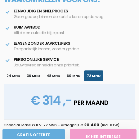
EENVOUDIG EN SNEL PROCES
Geen gedoe, binnen de kortste keren op de weg.
RUIM AANBOD
Altijd een auto die bij je past.
LEASEN ZONDER JAARCIJFERS
Toegankelijk leasen, zonder gedoe.
PERSOONLIJKE SERVICE
Jouw tevredenheid is onze prioriteit.
24 MND
36 MND
48 MND
60 MND
72 MND
€ 314 ,-
PER MAAND
20.400
Financial Lease O.B.V.
72 MND
- Vraagprijs €
(Incl. BTW)
GRATIS OFFERTE
IK HEB INTERESSE