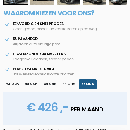
WAAROM KIEZEN VOOR ONS?
EENVOUDIG EN SNEL PROCES
Geen gedoe, binnen de kortste keren op de weg.
RUIM AANBOD
Altijd een auto die bij je past.
LEASEN ZONDER JAARCIJFERS
Toegankelijk leasen, zonder gedoe.
PERSOONLIJKE SERVICE
Jouw tevredenheid is onze prioriteit.
24 MND
36 MND
48 MND
60 MND
72 MND
€ 426 ,-
PER MAAND