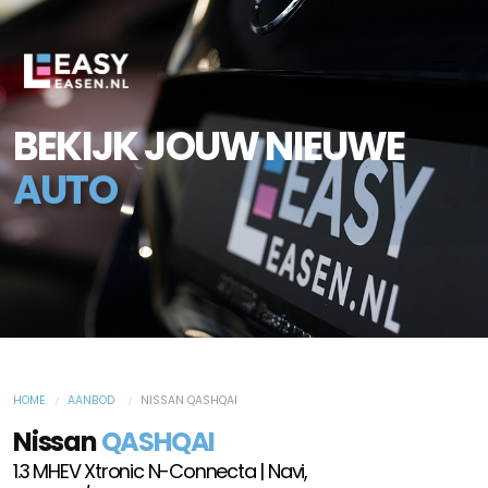
BEKIJK JOUW NIEUWE
AUTO
HOME
AANBOD
NISSAN QASHQAI
Nissan
QASHQAI
1.3 MHEV Xtronic N-Connecta | Navi,