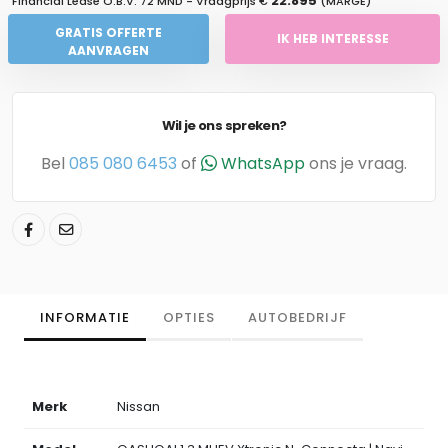
22.895
Financial Lease O.B.V.
72 MND
- Vraagprijs €
(MARGE)
GRATIS OFFERTE
IK HEB INTERESSE
AANVRAGEN
Wil je ons spreken?
Bel
085 080 6453
of
WhatsApp
ons je vraag.
INFORMATIE
OPTIES
AUTOBEDRIJF
Merk
Nissan