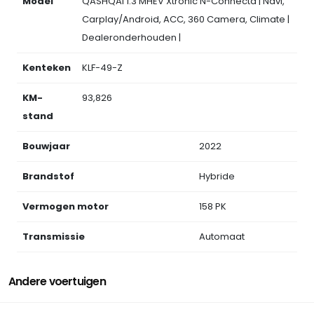
Model
QASHQAI 1.3 MHEV Xtronic N-Connecta | Navi,
Carplay/Android, ACC, 360 Camera, Climate |
Dealeronderhouden |
Kenteken
KLF-49-Z
KM-
93,826
stand
Bouwjaar
2022
Brandstof
Hybride
Vermogen motor
158 PK
Transmissie
Automaat
Andere voertuigen