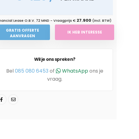
27.900
nancial Lease O.B.V.
72 MND
- Vraagprijs €
(Incl. BTW)
GRATIS OFFERTE
IK HEB INTERESSE
AANVRAGEN
Wil je ons spreken?
Bel
085 080 6453
of
WhatsApp
ons je
vraag.