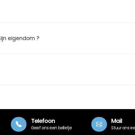
 mijn eigendom ?
Telefoon
Mail
Geef ons een belletje
Stuur ons e