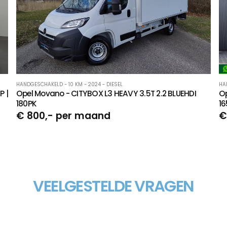
HANDGESCHAKELD - 10 KM - 2024 - DIESEL
HA
 |
Opel Movano - CITYBOX L3 HEAVY 3.5T 2.2 BLUEHDI
Op
180PK
16
€ 800,- per maand
€
VEELGESTELDE VRAGEN