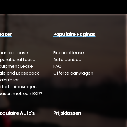
easen
Populaire Paginas
inancial Lease
Financial lease
perational Lease
Auto aanbod
quipment Lease
FAQ
ale and Leaseback
Offerte aanvragen
alculator
fferte Aanvragen
easen met een BKR?
opulaire Auto's
Prijsklassen