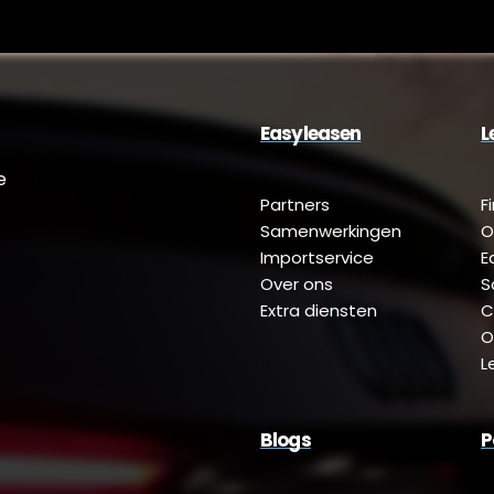
Easyleasen
L
e
Partners
F
Samenwerkingen
O
Importservice
E
Over ons
S
Extra diensten
C
O
L
Blogs
P