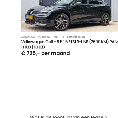
AUTOMAAT - 2.580 KM - 2025 - ELEKTRO/BENZINE
Volkswagen Golf - 8.5 1.5 ETSI R-LINE (2600 KM) PA
| HUD | IQ LED
€ 725,- per maand
Wat is de looptijd van een lease ?