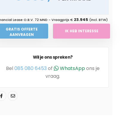
23.945
nancial Lease O.B.V.
72 MND
- Vraagprijs €
(Incl. BTW)
GRATIS OFFERTE
IK HEB INTERESSE
AANVRAGEN
Wil je ons spreken?
Bel
085 080 6453
of
WhatsApp
ons je
vraag.