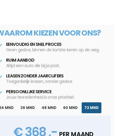
WAAROM KIEZEN VOOR ONS?
EENVOUDIG EN SNEL PROCES
Geen gedoe, binnen de kortste keren op de weg.
RUIM AANBOD
Altijd een auto die bij je past.
LEASEN ZONDER JAARCIJFERS
Toegankelijk leasen, zonder gedoe.
PERSOONLIJKE SERVICE
Jouw tevredenheid is onze prioriteit.
24 MND
36 MND
48 MND
60 MND
72 MND
€ 368 ,-
PER MAAND