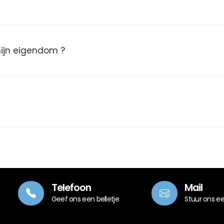
 mijn eigendom ?
Telefoon
Mail
Geef ons een belletje
Stuur ons e