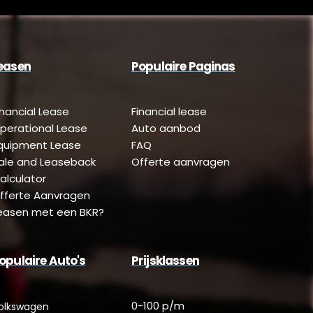
easen
Populaire Paginas
inancial Lease
Financial lease
perational Lease
Auto aanbod
quipment Lease
FAQ
ale and Leaseback
Offerte aanvragen
alculator
fferte Aanvragen
easen met een BKR?
opulaire Auto's
Prijsklassen
0-100 p/m
olkswagen