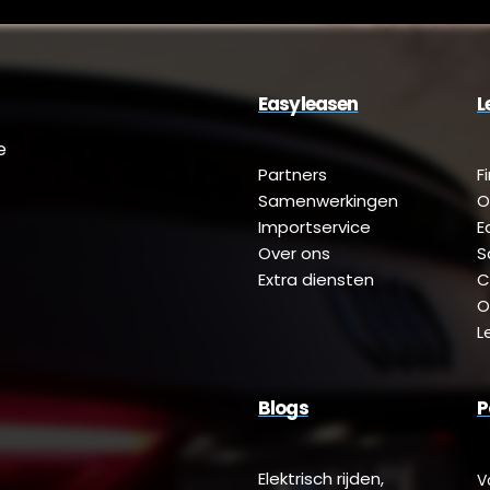
Easyleasen
L
e
Partners
F
Samenwerkingen
O
Importservice
E
Over ons
S
Extra diensten
C
O
L
Blogs
P
Elektrisch rijden,
V