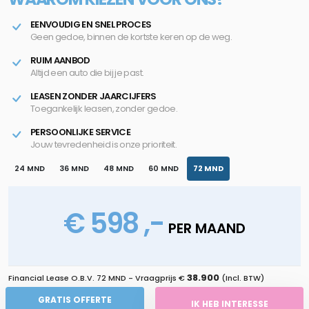
EENVOUDIG EN SNEL PROCES
Geen gedoe, binnen de kortste keren op de weg.
RUIM AANBOD
Altijd een auto die bij je past.
LEASEN ZONDER JAARCIJFERS
Toegankelijk leasen, zonder gedoe.
PERSOONLIJKE SERVICE
Jouw tevredenheid is onze prioriteit.
24 MND
36 MND
48 MND
60 MND
72 MND
€ 598 ,-
PER MAAND
38.900
Financial Lease O.B.V.
72 MND
- Vraagprijs €
(Incl. BTW)
GRATIS OFFERTE
IK HEB INTERESSE