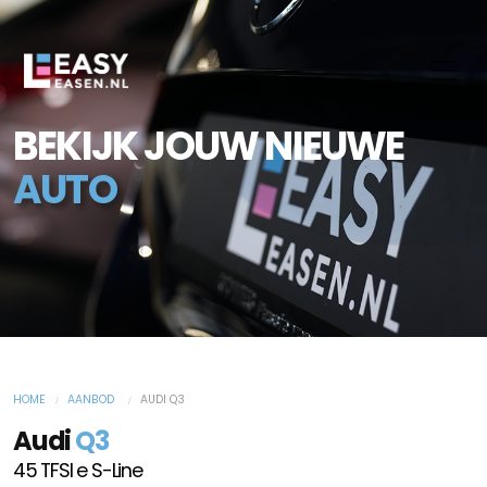
BEKIJK JOUW NIEUWE
AUTO
HOME
AANBOD
AUDI Q3
Audi
Q3
45 TFSI e S-Line