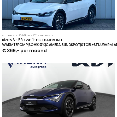
AUTOMAAT - 130.971 KM - 2021 - ELEKTRISCH
Kia EV6 - 58 KWH 1E EIG DEALEROND
WARMTEPOMP|SOH100%|CAMERA|BLINDSPOT|STOEL+STUURVRM|ADAPT
€ 369,- per maand