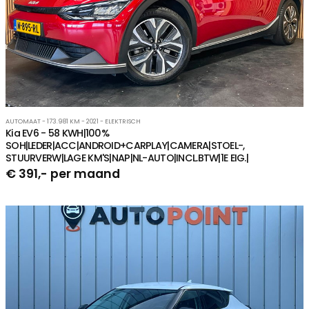
AUTOMAAT - 173.981 KM - 2021 - ELEKTRISCH
Kia EV6 - 58 KWH|100%
SOH|LEDER|ACC|ANDROID+CARPLAY|CAMERA|STOEL-,
STUURVERW|LAGE KM'S|NAP|NL-AUTO|INCL.BTW|1E EIG.|
€ 391,- per maand