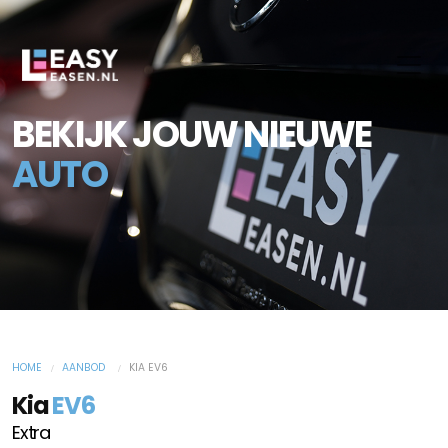
BEKIJK JOUW NIEUWE
AUTO
HOME
AANBOD
KIA EV6
Kia
EV6
Extra