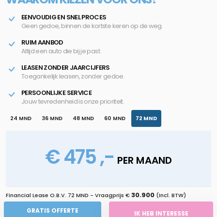
EENVOUDIG EN SNEL PROCES
Geen gedoe, binnen de kortste keren op de weg.
RUIM AANBOD
Altijd een auto die bij je past.
LEASEN ZONDER JAARCIJFERS
Toegankelijk leasen, zonder gedoe.
PERSOONLIJKE SERVICE
Jouw tevredenheid is onze prioriteit.
24 MND
36 MND
48 MND
60 MND
72 MND
€ 475 ,-
PER MAAND
30.900
Financial Lease O.B.V.
72 MND
- Vraagprijs €
(Incl. BTW)
GRATIS OFFERTE
IK HEB INTERESSE