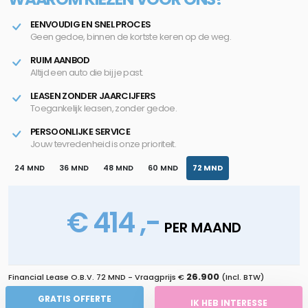
EENVOUDIG EN SNEL PROCES
Geen gedoe, binnen de kortste keren op de weg.
RUIM AANBOD
Altijd een auto die bij je past.
LEASEN ZONDER JAARCIJFERS
Toegankelijk leasen, zonder gedoe.
PERSOONLIJKE SERVICE
Jouw tevredenheid is onze prioriteit.
24 MND
36 MND
48 MND
60 MND
72 MND
€ 414 ,-
PER MAAND
26.900
Financial Lease O.B.V.
72 MND
- Vraagprijs €
(Incl. BTW)
GRATIS OFFERTE
IK HEB INTERESSE