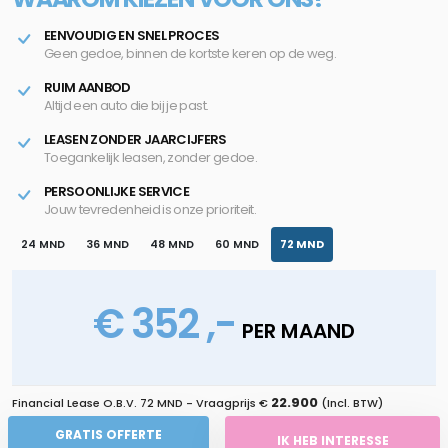
EENVOUDIG EN SNEL PROCES
Geen gedoe, binnen de kortste keren op de weg.
RUIM AANBOD
Altijd een auto die bij je past.
LEASEN ZONDER JAARCIJFERS
Toegankelijk leasen, zonder gedoe.
PERSOONLIJKE SERVICE
Jouw tevredenheid is onze prioriteit.
24 MND
36 MND
48 MND
60 MND
72 MND
€ 352 ,-
PER MAAND
22.900
Financial Lease O.B.V.
72 MND
- Vraagprijs €
(Incl. BTW)
GRATIS OFFERTE
IK HEB INTERESSE