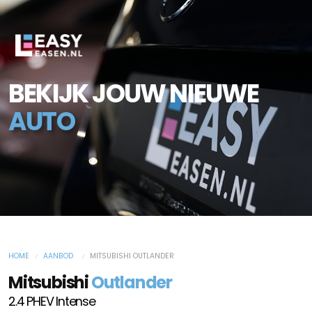
BEKIJK JOUW NIEUWE
AUTO
HOME
AANBOD
MITSUBISHI OUTLANDER
Mitsubishi
Outlander
2.4 PHEV Intense