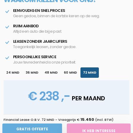
EENVOUDIG EN SNEL PROCES
Geen gedoe, binnen de kortste keren op de weg.
RUIM AANBOD
Altijd een auto die bij je past.
LEASEN ZONDER JAARCIJFERS
Toegankelijk leasen, zonder gedoe.
PERSOONLIJKE SERVICE
Jouw tevredenheid is onze prioriteit.
24 MND
36 MND
48 MND
60 MND
72 MND
€ 238 ,-
PER MAAND
15.450
Financial Lease O.B.V.
72 MND
- Vraagprijs €
(Incl. BTW)
GRATIS OFFERTE
IK HEB INTERESSE