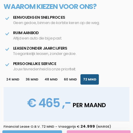
WAAROM KIEZEN VOOR ONS?
EENVOUDIG EN SNEL PROCES
Geen gedoe, binnen de kortste keren op de weg.
RUIM AANBOD
Altijd een auto die bij je past.
LEASEN ZONDER JAARCIJFERS
Toegankelijk leasen, zonder gedoe.
PERSOONLIJKE SERVICE
Jouw tevredenheid is onze prioriteit.
24 MND
36 MND
48 MND
60 MND
72 MND
€ 465 ,-
PER MAAND
24.999
Financial Lease O.B.V.
72 MND
- Vraagprijs €
(MARGE)