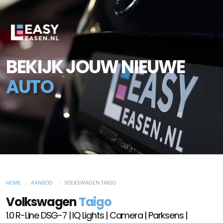
BEKIJK JOUW NIEUWE
AUTO
HOME
AANBOD
VOLKSWAGEN TAIGO
Volkswagen
Taigo
1.0 R-Line DSG-7 | IQ Lights | Camera | Parksens |