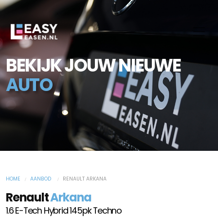
BEKIJK JOUW NIEUWE
AUTO
HOME
AANBOD
RENAULT ARKANA
Renault
Arkana
1.6 E-Tech Hybrid 145pk Techno