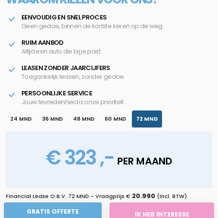
EENVOUDIG EN SNEL PROCES
Geen gedoe, binnen de kortste keren op de weg.
RUIM AANBOD
Altijd een auto die bij je past.
LEASEN ZONDER JAARCIJFERS
Toegankelijk leasen, zonder gedoe.
PERSOONLIJKE SERVICE
Jouw tevredenheid is onze prioriteit.
24 MND
36 MND
48 MND
60 MND
72 MND
€ 323 ,-
PER MAAND
20.990
Financial Lease O.B.V.
72 MND
- Vraagprijs €
(Incl. BTW)
GRATIS OFFERTE
IK HEB INTERESSE