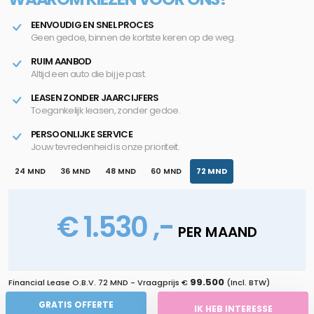
EENVOUDIG EN SNEL PROCES
Geen gedoe, binnen de kortste keren op de weg.
RUIM AANBOD
Altijd een auto die bij je past.
LEASEN ZONDER JAARCIJFERS
Toegankelijk leasen, zonder gedoe.
PERSOONLIJKE SERVICE
Jouw tevredenheid is onze prioriteit.
24 MND
36 MND
48 MND
60 MND
72 MND
€ 1.530 ,-
PER MAAND
99.500
Financial Lease O.B.V.
72 MND
- Vraagprijs €
(Incl. BTW)
GRATIS OFFERTE
IK HEB INTERESSE