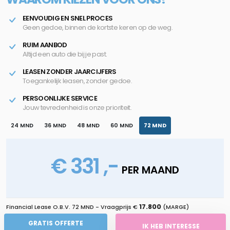
EENVOUDIG EN SNEL PROCES
Geen gedoe, binnen de kortste keren op de weg.
RUIM AANBOD
Altijd een auto die bij je past.
LEASEN ZONDER JAARCIJFERS
Toegankelijk leasen, zonder gedoe.
PERSOONLIJKE SERVICE
Jouw tevredenheid is onze prioriteit.
24 MND
36 MND
48 MND
60 MND
72 MND
€ 331 ,-
PER MAAND
17.800
Financial Lease O.B.V.
72 MND
- Vraagprijs €
(MARGE)
GRATIS OFFERTE
IK HEB INTERESSE