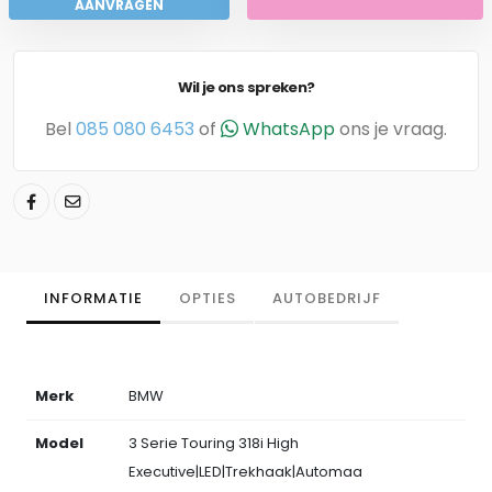
AANVRAGEN
Wil je ons spreken?
Bel
085 080 6453
of
WhatsApp
ons je vraag.
INFORMATIE
OPTIES
AUTOBEDRIJF
Merk
BMW
Model
3 Serie Touring 318i High
Executive|LED|Trekhaak|Automaa