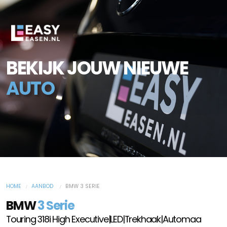
BEKIJK JOUW NIEUWE
AUTO
HOME
AANBOD
BMW 3 SERIE
BMW
3 Serie
Touring 318i High Executive|LED|Trekhaak|Automaa