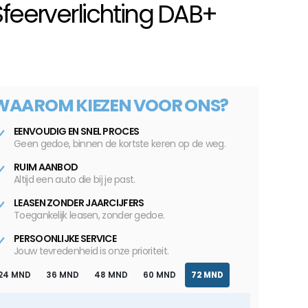
 Sfeerverlichting DAB+
WAAROM KIEZEN VOOR ONS?
EENVOUDIG EN SNEL PROCES
Geen gedoe, binnen de kortste keren op de weg.
RUIM AANBOD
Altijd een auto die bij je past.
LEASEN ZONDER JAARCIJFERS
Toegankelijk leasen, zonder gedoe.
PERSOONLIJKE SERVICE
Jouw tevredenheid is onze prioriteit.
24 MND
36 MND
48 MND
60 MND
72 MND