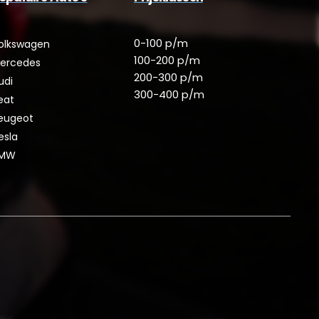
0-100 p/m
olkswagen
100-200 p/m
ercedes
200-300 p/m
udi
300-400 p/m
eat
eugeot
esla
MW