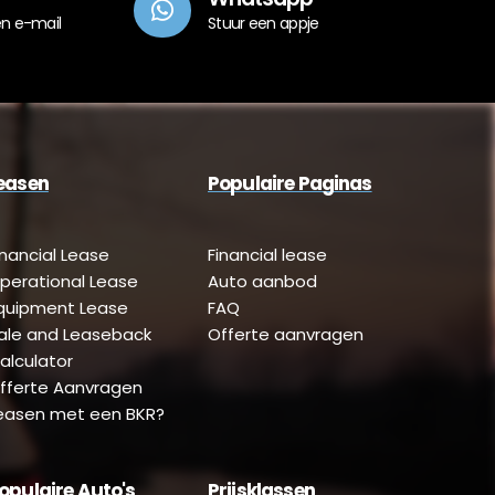
en e-mail
Stuur een appje
easen
Populaire Paginas
inancial Lease
Financial lease
perational Lease
Auto aanbod
quipment Lease
FAQ
ale and Leaseback
Offerte aanvragen
alculator
fferte Aanvragen
easen met een BKR?
opulaire Auto's
Prijsklassen