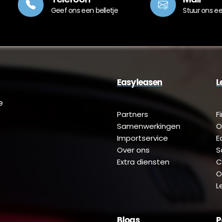
Geef ons een belletje
Stuur ons e
Easyleasen
L
e
Partners
F
Samenwerkingen
O
Importservice
E
Over ons
S
Extra diensten
C
O
L
Blogs
P