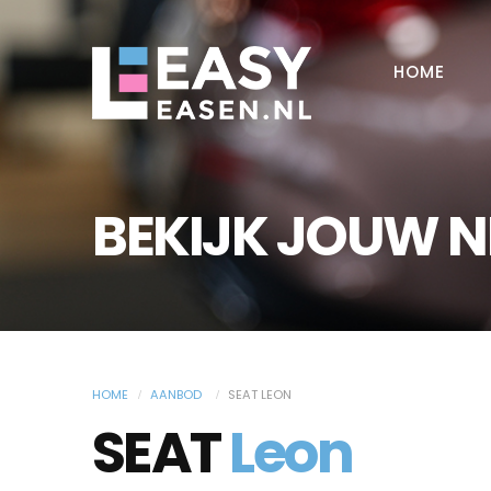
HOME
BEKIJK JOUW 
HOME
AANBOD
SEAT LEON
SEAT
Leon