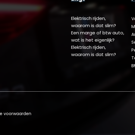
Elektrisch rijden,
V
waarom is dat slim?
M
Een marge of btw auto,
A
wat is het eigenlijk?
S
Elektrisch rijden,
P
waarom is dat slim?
T
B
e voorwaarden