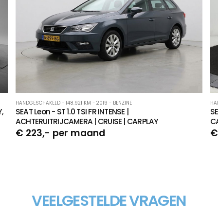
HANDGESCHAKELD - 148.921 KM - 2019 - BENZINE
HA
,
SEAT Leon - ST 1.0 TSI FR INTENSE |
SE
ACHTERUITRIJCAMERA | CRUISE | CARPLAY
C
€ 223,- per maand
€
VEELGESTELDE VRAGEN