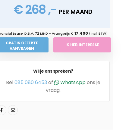
€ 268 ,-
PER MAAND
17.400
nancial Lease O.B.V.
72 MND
- Vraagprijs €
(Incl. BTW)
GRATIS OFFERTE
IK HEB INTERESSE
AANVRAGEN
Wil je ons spreken?
Bel
085 080 6453
of
WhatsApp
ons je
vraag.