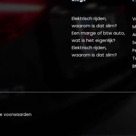
Elektrisch rijden,
V
waarom is dat slim?
M
Een marge of btw auto,
A
wat is het eigenlijk?
S
Elektrisch rijden,
P
waarom is dat slim?
T
B
e voorwaarden