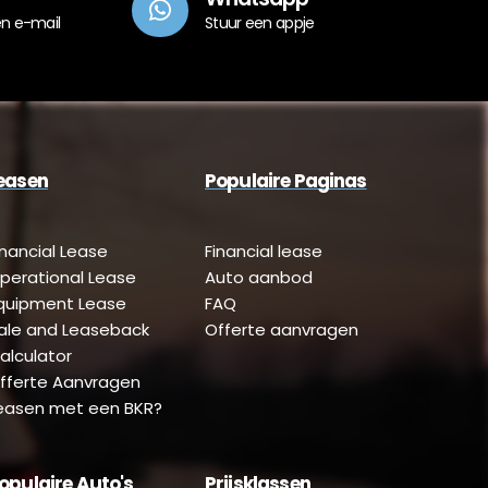
en e-mail
Stuur een appje
easen
Populaire Paginas
inancial Lease
Financial lease
perational Lease
Auto aanbod
quipment Lease
FAQ
ale and Leaseback
Offerte aanvragen
alculator
fferte Aanvragen
easen met een BKR?
opulaire Auto's
Prijsklassen