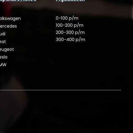
0-100 p/m
olkswagen
100-200 p/m
ercedes
200-300 p/m
udi
300-400 p/m
eat
eugeot
esla
MW