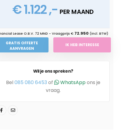
€ 1.122 ,-
PER MAAND
72.950
nancial Lease O.B.V.
72 MND
- Vraagprijs €
(Incl. BTW)
GRATIS OFFERTE
IK HEB INTERESSE
AANVRAGEN
Wil je ons spreken?
Bel
085 080 6453
of
WhatsApp
ons je
vraag.