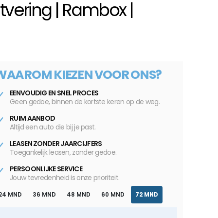
htvering | Rambox |
WAAROM KIEZEN VOOR ONS?
EENVOUDIG EN SNEL PROCES
Geen gedoe, binnen de kortste keren op de weg.
RUIM AANBOD
Altijd een auto die bij je past.
LEASEN ZONDER JAARCIJFERS
Toegankelijk leasen, zonder gedoe.
PERSOONLIJKE SERVICE
Jouw tevredenheid is onze prioriteit.
24 MND
36 MND
48 MND
60 MND
72 MND