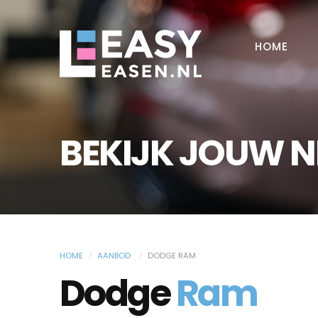
HOME
BEKIJK JOUW 
HOME
AANBOD
DODGE RAM
Dodge
Ram