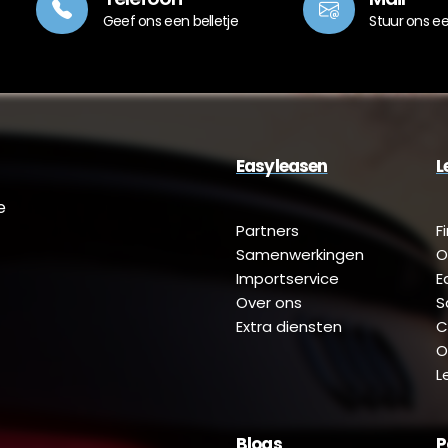
Geef ons een belletje
Stuur ons e
Easyleasen
L
e
Partners
F
Samenwerkingen
O
Importservice
E
Over ons
S
Extra diensten
C
O
L
Blogs
P