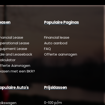
easen
Populaire Paginas
inancial Lease
Financial lease
perational Lease
Auto aanbod
quipment Lease
FAQ
ale and Leaseback
Offerte aanvragen
alculator
fferte Aanvragen
easen met een BKR?
opulaire Auto's
Prijsklassen
0-100 p/m
olkswagen