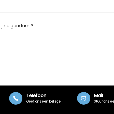
 mijn eigendom ?
Telefoon
Mail
Geef ons een belletje
Stuur ons e