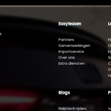
Easyleasen
L
e
Partners
F
Samenwerkingen
O
Importservice
E
Over ons
S
Extra diensten
C
O
L
Blogs
P
Elektrisch rijden,
V