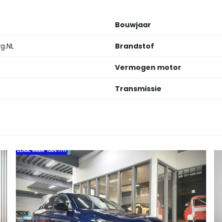
Bouwjaar
rg.NL
Brandstof
Vermogen motor
Transmissie