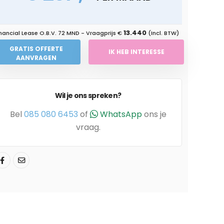
13.440
nancial Lease O.B.V.
72 MND
- Vraagprijs €
(Incl. BTW)
GRATIS OFFERTE
IK HEB INTERESSE
AANVRAGEN
Wil je ons spreken?
Bel
085 080 6453
of
WhatsApp
ons je
vraag.