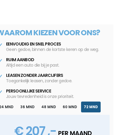
WAAROM KIEZEN VOOR ONS?
EENVOUDIG EN SNEL PROCES
Geen gedoe, binnen de kortste keren op de weg.
RUIM AANBOD
Altijd een auto die bij je past.
LEASEN ZONDER JAARCIJFERS
Toegankelijk leasen, zonder gedoe.
PERSOONLIJKE SERVICE
Jouw tevredenheid is onze prioriteit.
24 MND
36 MND
48 MND
60 MND
72 MND
€ 207 ,-
PER MAAND