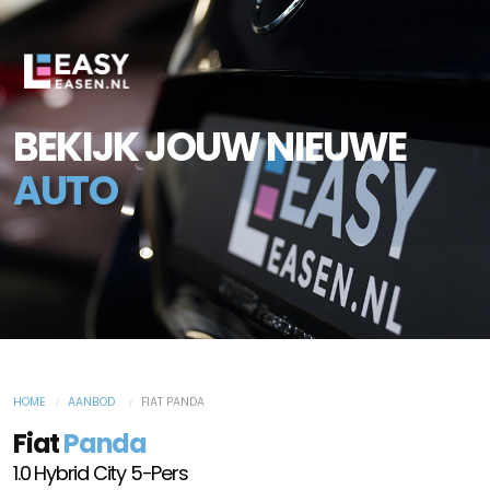
BEKIJK JOUW NIEUWE
AUTO
HOME
AANBOD
FIAT PANDA
Fiat
Panda
1.0 Hybrid City 5-Pers