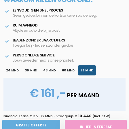
EENVOUDIG EN SNEL PROCES
Geen gedoe, binnen de kortste keren op de weg.
RUIM AANBOD
Altijd een auto die bij je past.
LEASEN ZONDER JAARCIJFERS
Toegankelijk leasen, zonder gedoe.
PERSOONLIJKE SERVICE
Jouw tevredenheid is onze prioriteit.
24 MND
36 MND
48 MND
60 MND
72 MND
€ 161 ,-
PER MAAND
10.440
Financial Lease O.B.V.
72 MND
- Vraagprijs €
(Incl. BTW)
GRATIS OFFERTE
IK HEB INTERESSE