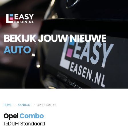
BEKIJK JOUW NIEUWE
AUTO
HOME
AANBOD
OPEL COMBO
Opel
Combo
1.5D L1H1 Standaard