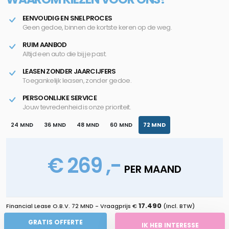
EENVOUDIG EN SNEL PROCES
Geen gedoe, binnen de kortste keren op de weg.
RUIM AANBOD
Altijd een auto die bij je past.
LEASEN ZONDER JAARCIJFERS
Toegankelijk leasen, zonder gedoe.
PERSOONLIJKE SERVICE
Jouw tevredenheid is onze prioriteit.
24 MND
36 MND
48 MND
60 MND
72 MND
€ 269 ,-
PER MAAND
17.490
Financial Lease O.B.V.
72 MND
- Vraagprijs €
(Incl. BTW)
GRATIS OFFERTE
IK HEB INTERESSE