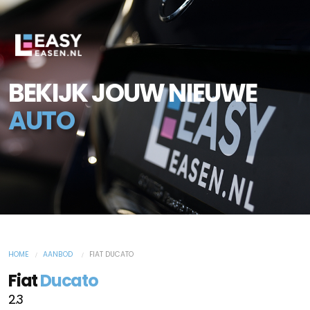
BEKIJK JOUW NIEUWE
AUTO
HOME
AANBOD
FIAT DUCATO
Fiat
Ducato
2.3