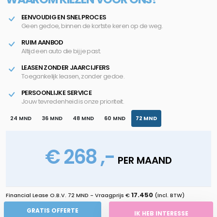
EENVOUDIG EN SNEL PROCES
Geen gedoe, binnen de kortste keren op de weg.
RUIM AANBOD
Altijd een auto die bij je past.
LEASEN ZONDER JAARCIJFERS
Toegankelijk leasen, zonder gedoe.
PERSOONLIJKE SERVICE
Jouw tevredenheid is onze prioriteit.
24 MND
36 MND
48 MND
60 MND
72 MND
€ 268 ,-
PER MAAND
17.450
Financial Lease O.B.V.
72 MND
- Vraagprijs €
(Incl. BTW)
GRATIS OFFERTE
IK HEB INTERESSE