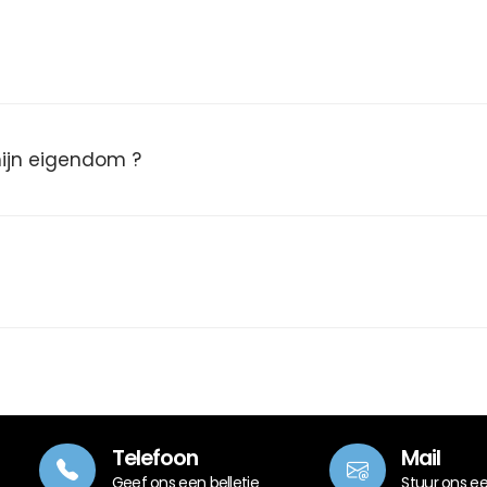
 mijn eigendom ?
Telefoon
Mail
Geef ons een belletje
Stuur ons e