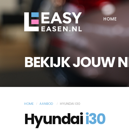
HOME
BEKIJK JOUW 
HOME
AANBOD
HYUNDAI I30
Hyundai
i30