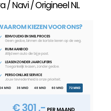
/ Navi / Origineel NL
WAAROM KIEZEN VOOR ONS?
EENVOUDIG EN SNEL PROCES
Geen gedoe, binnen de kortste keren op de weg.
RUIM AANBOD
Altijd een auto die bij je past.
LEASEN ZONDER JAARCIJFERS
Toegankelijk leasen, zonder gedoe.
PERSOONLIJKE SERVICE
Jouw tevredenheid is onze prioriteit.
24 MND
36 MND
48 MND
60 MND
72 MND
€ 301 ,-
PER MAAND