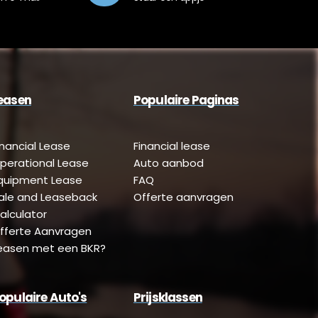
easen
Populaire Paginas
inancial Lease
Financial lease
perational Lease
Auto aanbod
quipment Lease
FAQ
ale and Leaseback
Offerte aanvragen
alculator
fferte Aanvragen
easen met een BKR?
opulaire Auto's
Prijsklassen