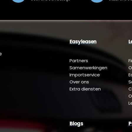
Easyleasen
L
e
Partners
F
Samenwerkingen
O
Importservice
E
Over ons
S
Extra diensten
C
O
L
Blogs
P