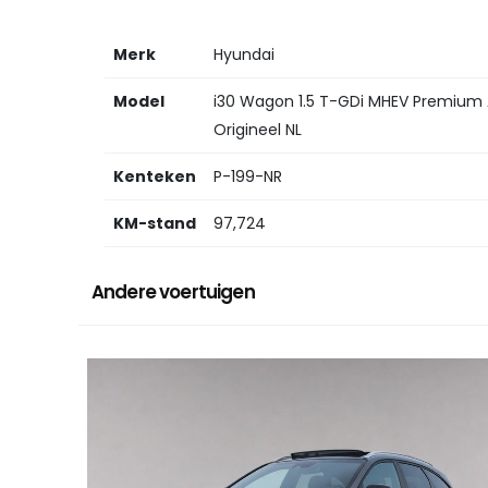
Merk
Hyundai
Model
i30 Wagon 1.5 T-GDi MHEV Premium A
Origineel NL
Kenteken
P-199-NR
KM-stand
97,724
Andere voertuigen