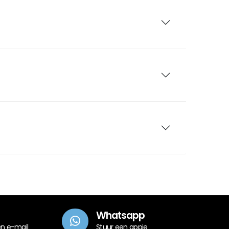
Whatsapp
en e-mail
Stuur een appje