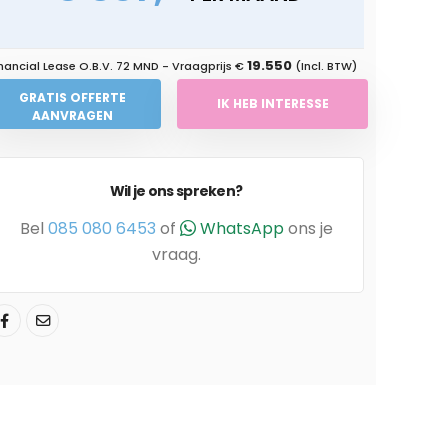
19.550
nancial Lease O.B.V.
72 MND
- Vraagprijs €
(Incl. BTW)
GRATIS OFFERTE
IK HEB INTERESSE
AANVRAGEN
Wil je ons spreken?
Bel
085 080 6453
of
WhatsApp
ons je
vraag.