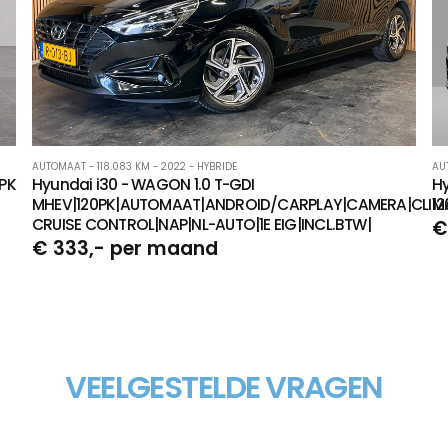
AUTOMAAT - 118.083 KM - 2022 - HYBRIDE
AU
0PK
Hyundai i30 - WAGON 1.0 T-GDI
H
MHEV|120PK|AUTOMAAT|ANDROID/CARPLAY|CAMERA|CLIMA
1
CRUISE CONTROL|NAP|NL-AUTO|1E EIG|INCL.BTW|
€
€ 333,- per maand
VEELGESTELDE VRAGEN