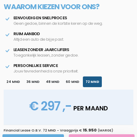
WAAROM KIEZEN VOOR ONS?
EENVOUDIG EN SNEL PROCES
Geen gedoe, binnen de kortste keren op de weg.
RUIM AANBOD
Altijd een auto die bij je past.
LEASEN ZONDER JAARCIJFERS
Toegankelijk leasen, zonder gedoe.
PERSOONLIJKE SERVICE
Jouw tevredenheid is onze prioriteit.
24 MND
36 MND
48 MND
60 MND
72 MND
€ 297 ,-
PER MAAND
15.950
Financial Lease O.B.V.
72 MND
- Vraagprijs €
(MARGE)